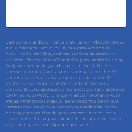
AGENDAR UMA VISITA
Sala comercial disponível para alugar por R$1.500,00/mês
em JundiapebaCom 25 m², é ideal para escritórios,
consultórios, estúdios, gráficas, serviços de estética ou
varejista. Oferece ainda 01 banheiro (vaso sanitário + pia).
Arejado, com janela grande e piso cerâmico.Na área
comum (corredor) conta com iluminação em LED, 01
cômodo que serve como despensa ou armário e 02
lavabos sociais (vaso sanitário + pia).Localizado no
coração de Jundiapeba, próximo a estação Jundiapeba da
CPTM, ao Auto Posto Ipiranga - Falcon, Yokohama Auto
Peças, Panificadora Mabruk, além de pontos de ônibus,
restaurantes, serviços automotivos, academias, praças,
escolas, condomínios de apartamentos, bancos, entre
outros.Aproveite a oportunidade de elevar o nível do seu
negócio hoje mesmo! Agende uma visita!