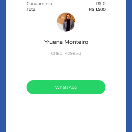
Condomínio
R$ 0
Total
R$ 1.500
Yruena Monteiro
CRECI 40995-J
VEJA TODOS MEUS IMÓVEIS (449)
WhatsApp
LIGAR
FALE COM O CORRETOR