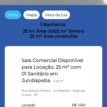
Fotos
Mapa
Vista da rua
3 Banheiros
25 m² Área útil
25 m² Terreno
25 m² Área construída
Sala Comercial Disponível
para Locação, 25 m² com
01 Sanitário em
Jundiapeba
- Cód.77
Rua Adriano Pereira - Jundiapeba - Mogi das
Cruzes - SP
Locação
R$ 1.500