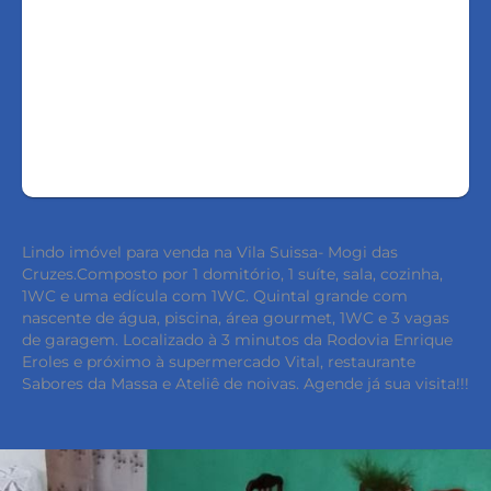
FALE COM O CORRETOR
AGENDAR UMA VISITA
Lindo imóvel para venda na Vila Suissa- Mogi das
Cruzes.Composto por 1 domitório, 1 suíte, sala, cozinha,
1WC e uma edícula com 1WC. Quintal grande com
nascente de água, piscina, área gourmet, 1WC e 3 vagas
de garagem. Localizado à 3 minutos da Rodovia Enrique
Eroles e próximo à supermercado Vital, restaurante
Sabores da Massa e Ateliê de noivas. Agende já sua visita!!!