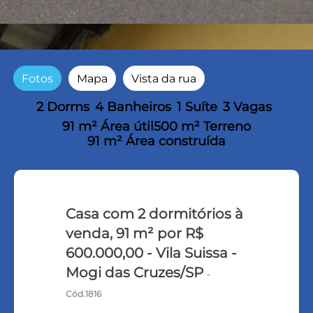
Fotos
Mapa
Vista da rua
2 Dorms
4 Banheiros
1 Suíte
3 Vagas
91 m² Área útil
500 m² Terreno
91 m² Área construída
Casa com 2 dormitórios à
venda, 91 m² por R$
600.000,00 - Vila Suissa -
Mogi das Cruzes/SP
-
Cód.1816