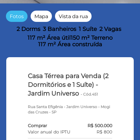
Fotos
Mapa
Vista da rua
2 Dorms
3 Banheiros
1 Suíte
2 Vagas
117 m² Área útil
150 m² Terreno
117 m² Área construída
Casa Térrea para Venda (2
Dormitórios e 1 Suíte) -
Jardim Universo
- Cód.451
Rua Santa Efigênia - Jardim Universo - Mogi
das Cruzes - SP
Comprar
R$ 500.000
Valor anual do IPTU
R$ 800