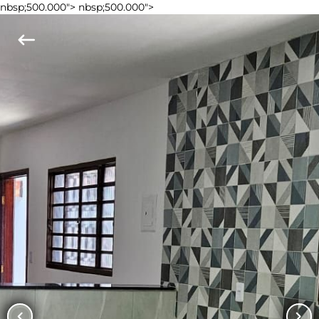
nbsp;500.000">
nbsp;500.000">
keyboard_backspace
chevron_left
chevron_right